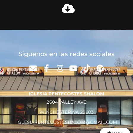
Siguenos en las redes sociales
IGLESIA PENTECOSTES SHALOM
2604 VALLEY AVE
WINCHESTER, VA 22603
IGLESIAPENTECOSTESHALOM@GMAIL.COM