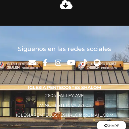
Siguenos en las redes sociales
IGLESIA PENTECOSTES SHALOM
2604 VALLEY AVE
WINCHESTER, VA 22603
IGLESIAPENTECOSTESHALOM@GMAIL.COM
SHARE