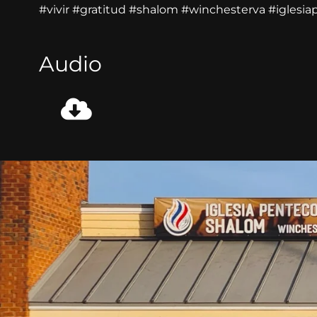
#vivir #gratitud #shalom #winchesterva #iglesi
Audio