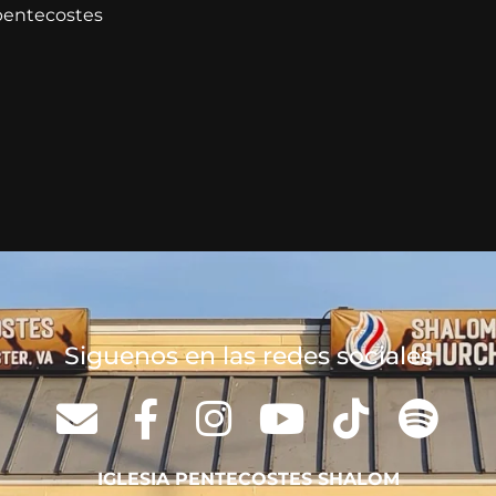
apentecostes
Siguenos en las redes sociales
IGLESIA PENTECOSTES SHALOM